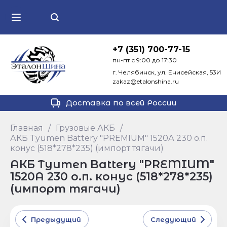
+7 (351) 700-77-15
пн-пт с 9:00 до 17:30
г. Челябинск, ул. Енисейская, 53И
zakaz@etalonshina.ru
Доставка
по всей России
Главная
/
Грузовые АКБ
/
АКБ Tyumen Battery "PREMIUM" 1520А 230 о.п.
конус (518*278*235) (импорт тягачи)
АКБ Tyumen Battery "PREMIUM"
1520А 230 о.п. конус (518*278*235)
(импорт тягачи)
Предыдущий
Следующий